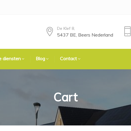
De Klef 8,
5437 BE, Beers Nederland
 diensten
Blog
Contact
Cart