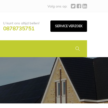
Volg ons op:
U kunt ons altijd bellen!
SERVICE VERZOEK
0878735751