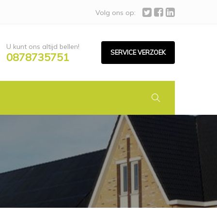
Volg ons op:
U kunt ons altijd bellen!
SERVICE VERZOEK
0878735751